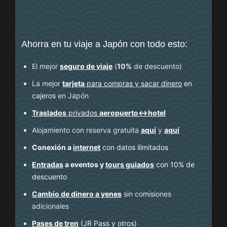
Ahorra en tu viaje a Japón con todo esto:
El mejor
seguro de viaje
(
10%
de descuento
)
La mejor
tarjeta
para compras y sacar dinero
en
cajeros
en Japón
Traslados
privados
aeropuerto↔hotel
Alojamiento con reserva gratuita
aquí
y
aquí
Conexión a
internet
con datos ilimitados
Entradas
a eventos y
tours guiados
con 10% de
descuento
Cambio de dinero a yenes
sin comisiones
adicionales
Pases de tren
(JR Pass y otros)