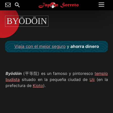
BYŌDŌIN
Viaja con el mejor seguro
y
ahorra dinero
Byōdōin
(平等院) es un famoso y pintoresco
templo
budista
situado en la pequeña ciudad de
Uji
(en la
prefectura de
Kioto
).