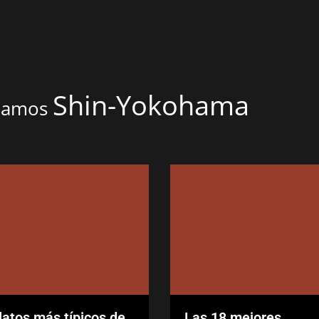
Shin-Yokohama
onamos
latos más típicos de
Las 18 mejores