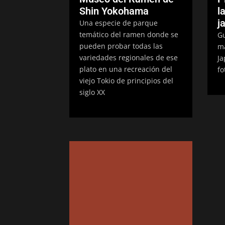
Shin Yokohama
l
j
Una especie de parque
temático del ramen donde se
Gu
pueden probar todas las
má
variedades regionales de ese
Ja
plato en una recreación del
fo
viejo Tokio de principios del
siglo XX