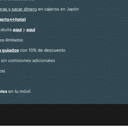
ras y sacar dinero
en cajeros
en Japón
uerto↔hotel
ratuita
aquí
y
aquí
s ilimitados
s guiados
con 10% de descuento
sin comisiones adicionales
os)
bles
en tu móvil