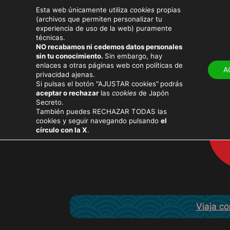
Esta web únicamente utiliza
cookies
propias
(archivos que permiten personalizar tu
experiencia de uso de la web) puramente
técnicas.
NO recabamos ni cedemos datos personales
LUGARES
ATRACT
sin tu conocimiento.
Sin embargo, hay
enlaces a otras páginas web con políticas de
A
privacidad ajenas.
Si pulsas el botón "AJUSTAR cookies"
podrás
aceptar o rechazar
las
cookies
de Japón
Secreto.
También puedes RECHAZAR TODAS las
cookies y seguir navegando pulsando
el
círculo con la X
.
Viaja co