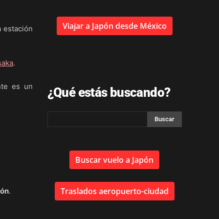
Viajar a Japón desde México
a estación
saka
.
nte es un
¿Qué estás buscando?
Buscar vuelo a Japón
Traslados aeropuerto-ciudad
pón
.