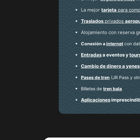
La mejor
tarjeta
para comp
Traslados
privados
aerop
Alojamiento con reserva g
Conexión a
internet
con dato
Entradas
a eventos y
tour
Cambio de dinero a yenes
Pases de tren
(JR Pass y otr
Billetes de
tren bala
Aplicaciones
imprescindi