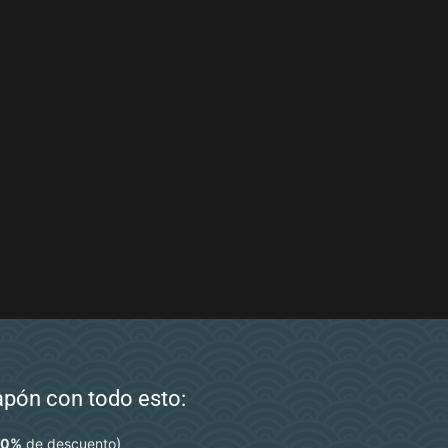
Japón con todo esto:
)
10%
de descuento