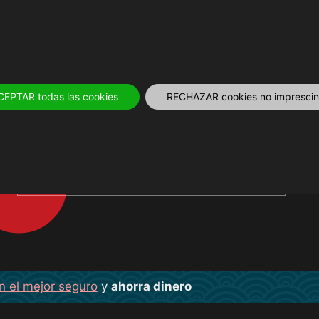
IVOS
12 MESES
PLANIFICA
TOURS Y
CEPTAR todas las cookies
RECHAZAR cookies no imprescind
SHIN-YOKOHAMA
n el mejor seguro
y
ahorra dinero