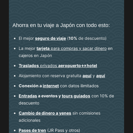
Ahorra en tu viaje a Japón con todo esto:
El mejor
seguro de viaje
(
10%
de descuento
)
La mejor
tarjeta
para compras y sacar dinero
en
cajeros
en Japón
Traslados
privados
aeropuerto↔hotel
Alojamiento con reserva gratuita
aquí
y
aquí
Conexión a
internet
con datos ilimitados
Entradas
a eventos y
tours guiados
con 10% de
descuento
Cambio de dinero a yenes
sin comisiones
adicionales
Pases de tren
(JR Pass y otros)