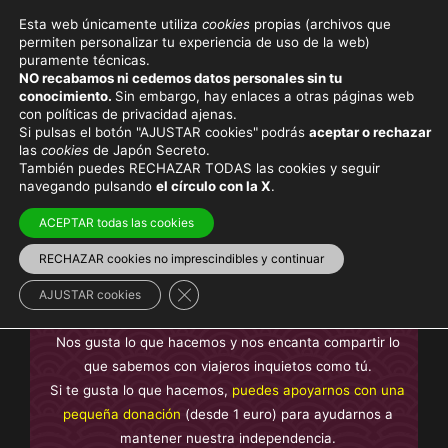
Esta web únicamente utiliza
cookies
propias (archivos que
permiten personalizar tu experiencia de uso de la web)
puramente técnicas.
VEGETARIANO
NO recabamos ni cedemos datos personales sin tu
conocimiento.
Sin embargo, hay enlaces a otras páginas web
con políticas de privacidad ajenas.
Si pulsas el botón "AJUSTAR cookies"
podrás
aceptar o rechazar
las
cookies
de Japón Secreto.
También puedes RECHAZAR TODAS las cookies y seguir
Viaja con el mejor seguro
y
ahorra dinero
navegando pulsando
el círculo con la X
.
ACEPTAR todas las cookies
RECHAZAR cookies no imprescindibles y continuar
En Japón Secreto te ofrecemos contenido
sin anuncios
Cerrar el banner de cookies RGPD
intrusivos y sin contenido de pago
, creado por nosotros y
AJUSTAR cookies
basado en nuestra experiencia, no plagiado.
Nos gusta lo que hacemos y nos encanta compartir lo
que sabemos con viajeros inquietos como tú.
Si te gusta lo que hacemos,
puedes apoyarnos con una
pequeña donación
(desde 1 euro) para ayudarnos a
mantener nuestra independencia.