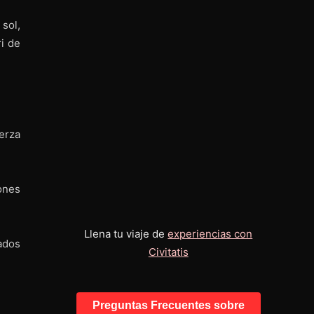
sol,
i de
uerza
ones
Llena tu viaje de
experiencias con
ados
Civitatis
Preguntas Frecuentes sobre