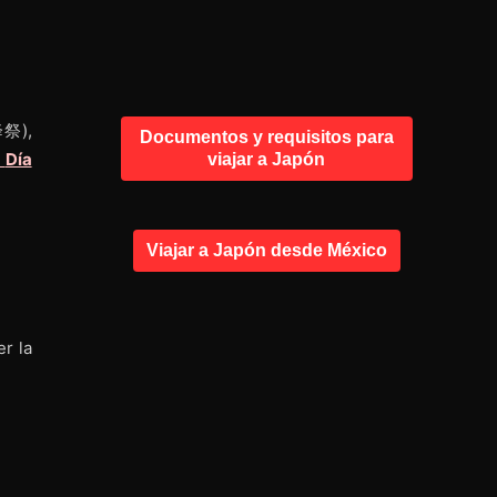
祭),
Documentos y requisitos para
l
Día
viajar a Japón
Viajar a Japón desde México
r la