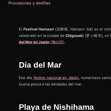
Procesiones y desfiles
El
Festival Hamaori
(浜降祭,
Hamaori Sai
) es el no
celebrado en la ciudad de
Chigasaki
(茅ヶ崎市), en la
del Mar en Japón
(海の日)
.
Día del Mar
Ese día,
festivo nacional en Japón
, numerosos santu
buena pesca a las deidades del mar.
Playa de Nishihama