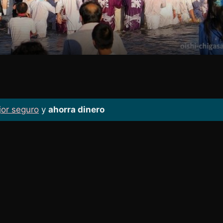
jor seguro
y
ahorra dinero