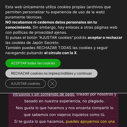
Esta web únicamente utiliza
cookies
propias (archivos que
permiten personalizar tu experiencia de uso de la web)
puramente técnicas.
PROCESIONES Y
NO recabamos ni cedemos datos personales sin tu
conocimiento.
Sin embargo, hay enlaces a otras páginas web
DESFILES
con políticas de privacidad ajenas.
Si pulsas el botón "AJUSTAR cookies"
podrás
aceptar o rechazar
las
cookies
de Japón Secreto.
También puedes RECHAZAR TODAS las cookies y seguir
navegando pulsando
el círculo con la X
.
Viaja con el mejor seguro
y
ahorra dinero
ACEPTAR todas las cookies
RECHAZAR cookies no imprescindibles y continuar
Cerrar el banner de cookies RGPD
AJUSTAR cookies
En Japón Secreto te ofrecemos contenido
sin anuncios
intrusivos y sin contenido de pago
, creado por nosotros y
basado en nuestra experiencia, no plagiado.
Nos gusta lo que hacemos y nos encanta compartir lo
que sabemos con viajeros inquietos como tú.
Si te gusta lo que hacemos,
puedes apoyarnos con una