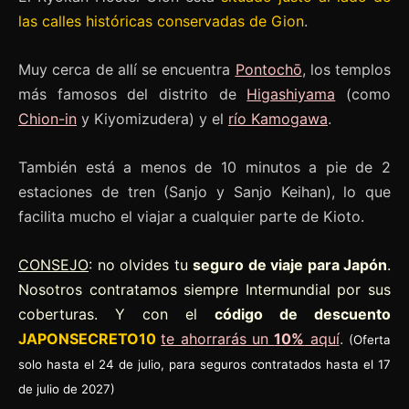
las calles históricas conservadas de Gion
.
Muy cerca de allí se encuentra
Pontochō
, los templos
más famosos del distrito de
Higashiyama
(como
Chion-in
y Kiyomizudera) y el
río Kamogawa
.
También está a menos de 10 minutos a pie de 2
estaciones de tren (Sanjo y Sanjo Keihan), lo que
facilita mucho el viajar a cualquier parte de Kioto.
CONSEJO
: no olvides tu
seguro de viaje para Japón
.
Nosotros contratamos siempre Intermundial por sus
coberturas. Y con el
código de descuento
JAPONSECRETO10
te ahorrarás un
10%
aquí
.
(Oferta
solo hasta el 24 de julio, para seguros contratados hasta el 17
de julio de 2027)