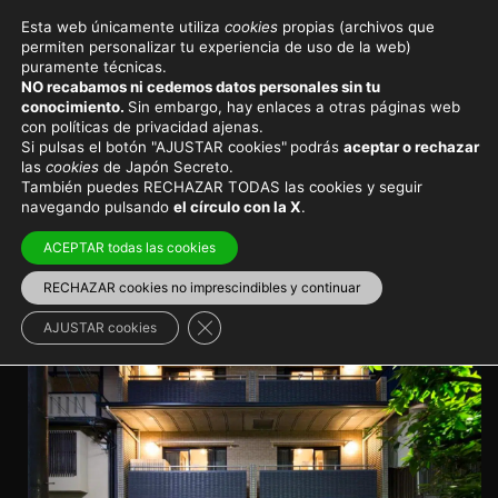
Esta web únicamente utiliza
cookies
propias (archivos que
permiten personalizar tu experiencia de uso de la web)
Viajar a Japón
Destinos principales
puramente técnicas.
NO recabamos ni cedemos datos personales sin tu
Mejores hostels y albergues
conocimiento.
Sin embargo, hay enlaces a otras páginas web
con políticas de privacidad ajenas.
en Kioto
Si pulsas el botón "AJUSTAR cookies"
podrás
aceptar o rechazar
las
cookies
de Japón Secreto.
También puedes RECHAZAR TODAS las cookies y seguir
La mejor manera de dormir en Kioto a precio muy
navegando pulsando
el círculo con la X
.
asequible y buena ubicación
ACEPTAR todas las cookies
Región de Kansai
>
Kioto
Alojamiento en Kioto
RECHAZAR cookies no imprescindibles y continuar
Cerrar el banner de cookies RGPD
AJUSTAR cookies