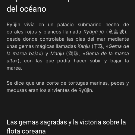
del océano
Ryūjin vivía en un palacio submarino hecho de
corales rojos y blancos llamado
Ryūgū-jō
(竜宮城),
desde donde controlaba las olas del mar mediante
unas gemas mágicas llamadas
Kanju
(干珠, «
Gema de
la marea baja
«) y
Manju
(満珠, «
Gema de la marea
alta
«), con las que podía hacer subir y bajar la
marea.
Se dice que una corte de tortugas marinas, peces y
medusas eran los sirvientes de Ryūjin.
Las gemas sagradas y la victoria sobre la
flota coreana