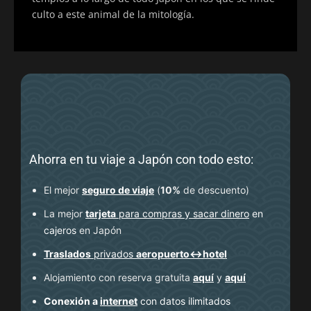
culto a este animal de la mitología.
Ahorra en tu viaje a Japón con todo esto:
El mejor
seguro de viaje
(
10%
de descuento
)
La mejor
tarjeta
para compras y sacar dinero
en
cajeros
en Japón
Traslados
privados
aeropuerto↔hotel
Alojamiento con reserva gratuita
aquí
y
aquí
Conexión a
internet
con datos ilimitados