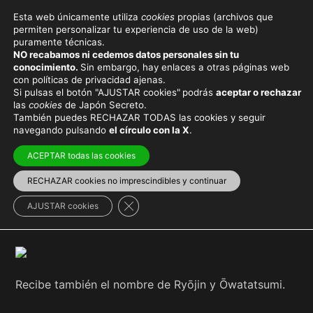
Esta web únicamente utiliza
cookies
propias (archivos que
permiten personalizar tu experiencia de uso de la web)
puramente técnicas.
RYŪJIN
NO recabamos ni cedemos datos personales sin tu
conocimiento.
Sin embargo, hay enlaces a otras páginas web
con políticas de privacidad ajenas.
Si pulsas el botón "AJUSTAR cookies"
podrás
aceptar o rechazar
las
cookies
de Japón Secreto.
También puedes RECHAZAR TODAS las cookies y seguir
Viaja con el mejor seguro
y
ahorra dinero
navegando pulsando
el círculo con la X
.
ACEPTAR todas las cookies
RECHAZAR cookies no imprescindibles y continuar
Ryūjin
(龍神, «
dios
dragón
«) es la divinidad que
Cerrar el banner de cookies RGPD
AJUSTAR cookies
protege el mar, según la
mitología japonesa
.
Recibe también el nombre de Ryōjin y Ōwatatsumi.