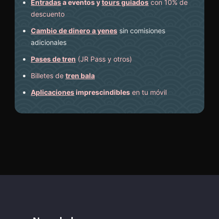
Entradas
a eventos y
tours guiados
con 10% de
descuento
Cambio de dinero a yenes
sin comisiones
adicionales
Pases de tren
(JR Pass y otros)
Billetes de
tren bala
Aplicaciones
imprescindibles
en tu móvil