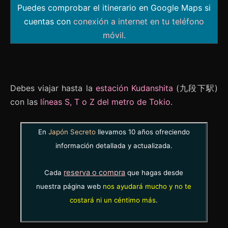
Puedes comprobar el itinerario en Google Maps si
cuentas con
conexión a internet en tu teléfono
móvil
.
Debes viajar hasta la
estación Kudanshita
(九段下駅)
con las
líneas S, T o Z del metro de Tokio
.
En
Japón Secreto
llevamos 10 años ofreciendo
información detallada y actualizada.
reserva o compra
Cada
que hagas desde
nuestra página web
nos ayudará mucho y no te
costará ni un céntimo más
.