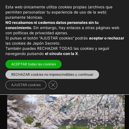
Esta web únicamente utiliza
cookies
propias (archivos que
permiten personalizar tu experiencia de uso de la web)
Viajar a Japón
Lugares secretos
puramente técnicas.
NO recabamos ni cedemos datos personales sin tu
Chidorigafuchi, foso del
conocimiento.
Sin embargo, hay enlaces a otras páginas web
con políticas de privacidad ajenas.
Palacio Imperial de Tokio y
Si pulsas el botón "AJUSTAR cookies"
podrás
aceptar o rechazar
las
cookies
de Japón Secreto.
sus cerezos en flor
También puedes RECHAZAR TODAS las cookies y seguir
navegando pulsando
el círculo con la X
.
Un rincón muy fotogénico de Tokio a finales de marzo
ACEPTAR todas las cookies
y principios de abril
RECHAZAR cookies no imprescindibles y continuar
Chiyoda
>
Palacio Imperial
Japón en primavera
>
Hanami
Cerrar el banner de cookies RGPD
AJUSTAR cookies