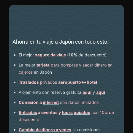
Ahorra en tu viaje a Japón con todo esto:
El mejor
seguro de viaje
(
10%
de descuento
)
La mejor
tarjeta
para compras y sacar dinero
en
cajeros
en Japón
Traslados
privados
aeropuerto↔hotel
Alojamiento con reserva gratuita
aquí
y
aquí
Conexión a
internet
con datos ilimitados
Entradas
a eventos y
tours guiados
con 10% de
descuento
Cambio de dinero a yenes
sin comisiones