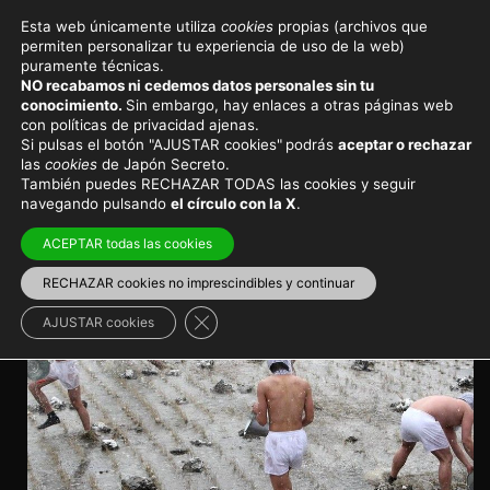
Esta web únicamente utiliza
cookies
propias (archivos que
permiten personalizar tu experiencia de uso de la web)
Eventos y festivales en Japón
puramente técnicas.
NO recabamos ni cedemos datos personales sin tu
Nishikata Mizukake Matsuri
conocimiento.
Sin embargo, hay enlaces a otras páginas web
con políticas de privacidad ajenas.
Si pulsas el botón "AJUSTAR cookies"
podrás
aceptar o rechazar
Un extraño ritual de desnudos mojándose con agua en
las
cookies
de Japón Secreto.
Año Nuevo
También puedes RECHAZAR TODAS las cookies y seguir
navegando pulsando
el círculo con la X
.
Viajar a Japón
>
Japón en invierno
ACEPTAR todas las cookies
RECHAZAR cookies no imprescindibles y continuar
Cerrar el banner de cookies RGPD
AJUSTAR cookies