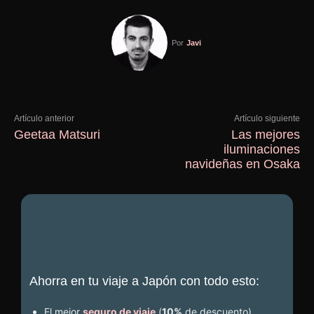
Por
Javi
Artículo anterior
Artículo siguiente
Geetaa Matsuri
Las mejores
iluminaciones
navideñas en Osaka
Ahorra en tu viaje a Japón con todo esto:
El mejor
seguro de viaje
(
10%
de descuento
)