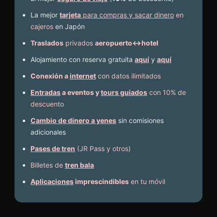
La mejor
tarjeta
para compras y sacar dinero
en
cajeros
en Japón
Traslados
privados
aeropuerto↔hotel
Alojamiento con reserva gratuita
aquí
y
aquí
Conexión a
internet
con datos ilimitados
Entradas
a eventos y
tours guiados
con 10% de
descuento
Cambio de dinero a yenes
sin comisiones
adicionales
Pases de tren
(JR Pass y otros)
Billetes de
tren bala
Aplicaciones
imprescindibles
en tu móvil