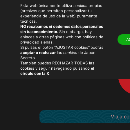
Esta web únicamente utiliza
cookies
propias
(archivos que permiten personalizar tu
experiencia de uso de la web) puramente
técnicas.
NO recabamos ni cedemos datos personales
LUGARES
ATRACT
sin tu conocimiento.
Sin embargo, hay
enlaces a otras páginas web con políticas de
A
privacidad ajenas.
Si pulsas el botón "AJUSTAR cookies"
podrás
aceptar o rechazar
las
cookies
de Japón
Secreto.
También puedes RECHAZAR TODAS las
cookies y seguir navegando pulsando
el
círculo con la X
.
Viaja co