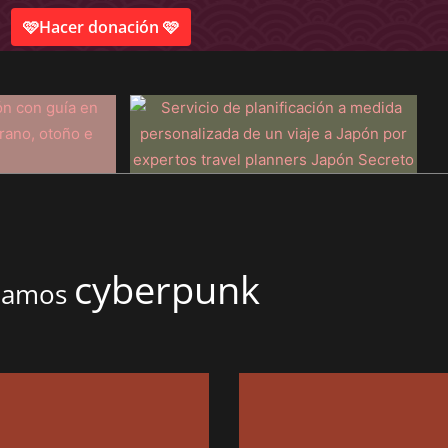
🩷Hacer donación 🩷
cyberpunk
onamos