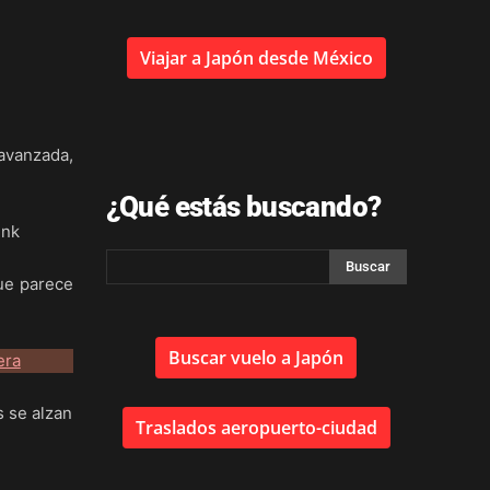
Viajar a Japón desde México
 avanzada,
¿Qué estás buscando?
que parece
Buscar vuelo a Japón
s se alzan
Traslados aeropuerto-ciudad