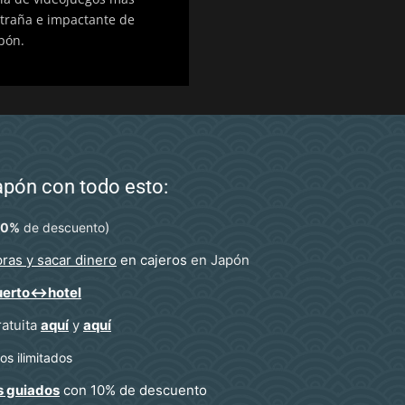
traña e impactante de
pón.
Japón con todo esto:
)
10%
de descuento
ras y sacar dinero
en cajeros
en Japón
uerto↔hotel
ratuita
aquí
y
aquí
s ilimitados
s guiados
con 10% de descuento