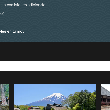
sin comisiones adicionales
os)
bles
en tu móvil