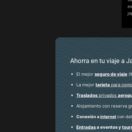
ex
Ja
Ahorra en tu viaje a 
El mejor
seguro de viaje
(
La mejor
tarjeta
para comp
Traslados
privados
aerop
Alojamiento con reserva g
Conexión a
internet
con dato
Entradas
a eventos y
tour