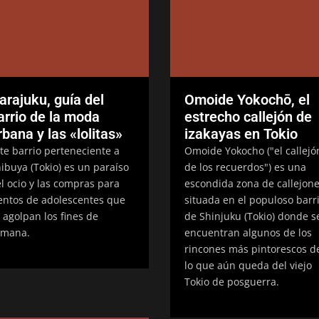
arajuku, guía del
Omoide Yokochō, el
arrio de la moda
estrecho callejón de
rbana y las «lolitas»
izakayas en Tokio
te barrio perteneciente a
Omoide Yokocho ("el callejó
ibuya (Tokio) es un paraíso
de los recuerdos") es una
l ocio y las compras para
escondida zona de callejon
entos de adolescentes que
situada en el populoso barr
 agolpan los fines de
de Shinjuku (Tokio) donde s
emana.
encuentran algunos de los
rincones más pintorescos d
lo que aún queda del viejo
Tokio de posguerra.