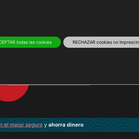
IVOS
12 MESES
PLANIFICA
TOURS Y
CEPTAR todas las cookies
RECHAZAR cookies no imprescind
CYBERPUNK
n el mejor seguro
y
ahorra dinero