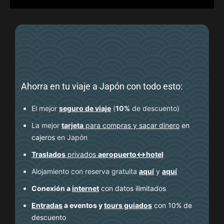
Ahorra en tu viaje a Japón con todo esto:
El mejor
seguro de viaje
(
10%
de descuento
)
La mejor
tarjeta
para compras y sacar dinero
en
cajeros
en Japón
Traslados
privados
aeropuerto↔hotel
Alojamiento con reserva gratuita
aquí
y
aquí
Conexión a
internet
con datos ilimitados
Entradas
a eventos y
tours guiados
con 10% de
descuento