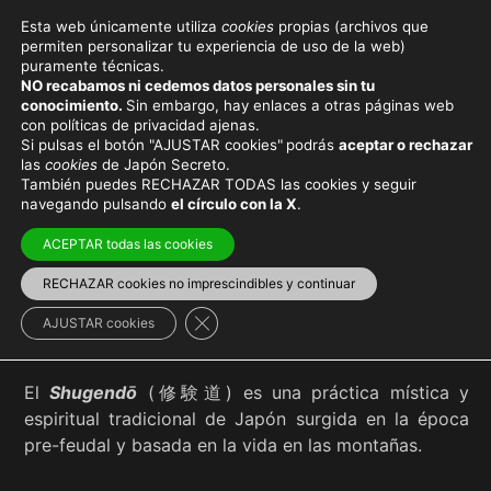
Esta web únicamente utiliza
cookies
propias (archivos que
permiten personalizar tu experiencia de uso de la web)
puramente técnicas.
SHUGENDŌ
NO recabamos ni cedemos datos personales sin tu
conocimiento.
Sin embargo, hay enlaces a otras páginas web
con políticas de privacidad ajenas.
Si pulsas el botón "AJUSTAR cookies"
podrás
aceptar o rechazar
las
cookies
de Japón Secreto.
También puedes RECHAZAR TODAS las cookies y seguir
Viaja con el mejor seguro
y
ahorra dinero
navegando pulsando
el círculo con la X
.
ACEPTAR todas las cookies
RECHAZAR cookies no imprescindibles y continuar
Cultura japonesa
Cerrar el banner de cookies RGPD
AJUSTAR cookies
El
Shugendō
(修験道) es una práctica mística y
espiritual tradicional de Japón surgida en la época
pre-feudal y basada en la vida en las montañas.