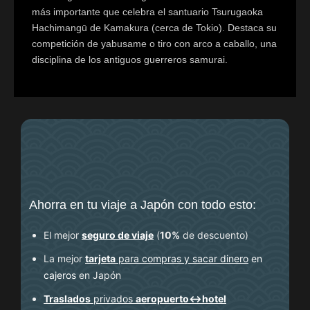
más importante que celebra el santuario Tsurugaoka
Hachimangū de Kamakura (cerca de Tokio). Destaca su
competición de yabusame o tiro con arco a caballo, una
disciplina de los antiguos guerreros samurai.
Ahorra en tu viaje a Japón con todo esto:
El mejor
seguro de viaje
(
10%
de descuento
)
La mejor
tarjeta
para compras y sacar dinero
en
cajeros
en Japón
Traslados
privados
aeropuerto↔hotel