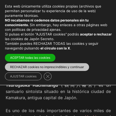
Esta web únicamente utiliza
cookies
propias (archivos que
permiten personalizar tu experiencia de uso de la web)
puramente técnicas.
TSURUGAOKA
NO recabamos ni cedemos datos personales sin tu
conocimiento.
Sin embargo, hay enlaces a otras páginas web
HACHIMANGŪ
con políticas de privacidad ajenas.
Si pulsas el botón "AJUSTAR cookies"
podrás
aceptar o rechazar
las
cookies
de Japón Secreto.
También puedes RECHAZAR TODAS las cookies y seguir
navegando pulsando
el círculo con la X
.
Viaja con el mejor seguro
y
ahorra dinero
ACEPTAR todas las cookies
RECHAZAR cookies no imprescindibles y continuar
Cerrar el banner de cookies RGPD
AJUSTAR cookies
Tsurugaoka Hachimangu
(鶴岡八幡宮) es un
santuario sintoísta situado en la histórica ciudad de
Kamakura, antigua capital de Japón.
Es uno de los más importantes de varios miles de