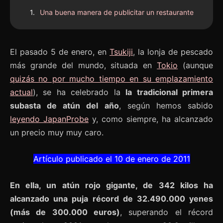
Una buena manera de publicitar un restaurante
El pasado 5 de enero, en
Tsukiji
, la lonja de pescado
más grande del mundo, situada en
Tokio
(aunque
quizás no por mucho tiempo en su emplazamiento
actual
), se ha celebrado la
la tradicional primera
subasta de atún del año
, según hemos sabido
leyendo JapanProbe
y, como siempre, ha alcanzado
un precio muy muy caro.
Artículo publicado el 10 de enero de 2011
En ella, un atún rojo gigante, de 342 kilos ha
alcanzado una puja récord de 32.490.000 yenes
(más de 300.000 euros)
, superando el récord