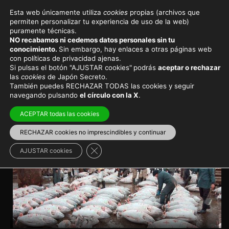
Esta web únicamente utiliza
cookies
propias (archivos que
permiten personalizar tu experiencia de uso de la web)
Noticias de actualidad en Japón
puramente técnicas.
NO recabamos ni cedemos datos personales sin tu
¿El atún más caro del
conocimiento.
Sin embargo, hay enlaces a otras páginas web
con políticas de privacidad ajenas.
mundo?
Si pulsas el botón "AJUSTAR cookies"
podrás
aceptar o rechazar
las
cookies
de Japón Secreto.
También puedes RECHAZAR TODAS las cookies y seguir
La primera subasta de atunes del año y el atún más
navegando pulsando
el círculo con la X
.
caro
ACEPTAR todas las cookies
Noticias
RECHAZAR cookies no imprescindibles y continuar
Cerrar el banner de cookies RGPD
AJUSTAR cookies