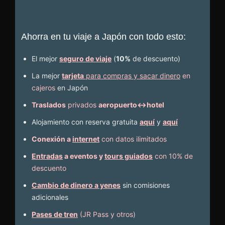
Ahorra en tu viaje a Japón con todo esto:
El mejor
seguro de viaje
(
10%
de descuento
)
La mejor
tarjeta
para compras y sacar dinero
en
cajeros
en Japón
Traslados
privados
aeropuerto↔hotel
Alojamiento con reserva gratuita
aquí
y
aquí
Conexión a
internet
con datos ilimitados
Entradas
a eventos y
tours guiados
con 10% de
descuento
Cambio de dinero a yenes
sin comisiones
adicionales
Pases de tren
(JR Pass y otros)