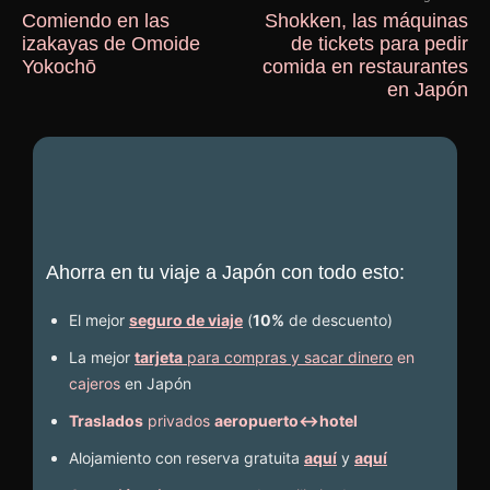
Comiendo en las
Shokken, las máquinas
izakayas de Omoide
de tickets para pedir
Yokochō
comida en restaurantes
en Japón
Ahorra en tu viaje a Japón con todo esto:
El mejor
seguro de viaje
(
10%
de descuento
)
La mejor
tarjeta
para compras y sacar dinero
en
cajeros
en Japón
Traslados
privados
aeropuerto↔hotel
Alojamiento con reserva gratuita
aquí
y
aquí