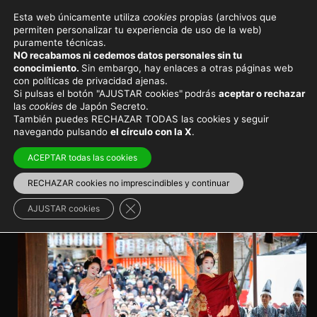
Esta web únicamente utiliza
cookies
propias (archivos que
permiten personalizar tu experiencia de uso de la web)
Eventos y festivales en Japón
puramente técnicas.
NO recabamos ni cedemos datos personales sin tu
Celebración del Setsubun
conocimiento.
Sin embargo, hay enlaces a otras páginas web
con políticas de privacidad ajenas.
en el santuario Yasaka de
Si pulsas el botón "AJUSTAR cookies"
podrás
aceptar o rechazar
las
cookies
de Japón Secreto.
Kioto
También puedes RECHAZAR TODAS las cookies y seguir
navegando pulsando
el círculo con la X
.
Una celebración muy especial del Setsubun porque en
ACEPTAR todas las cookies
ella participan geishas
RECHAZAR cookies no imprescindibles y continuar
Viajar a Japón
>
Japón en invierno
Cerrar el banner de cookies RGPD
AJUSTAR cookies