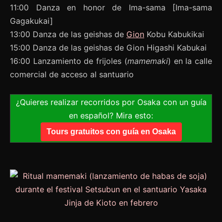
11:00 Danza en honor de Ima-sama [Ima-sama
Gagakukai]
13:00 Danza de las geishas de
Gion
Kobu Kabukikai
15:00 Danza de las geishas de Gion Higashi Kabukai
16:00 Lanzamiento de frijoles (
mamemaki
) en la calle
comercial de acceso al santuario
¿Quieres realizar recorridos por Osaka con un guía
en español? Mira esto:
Tours gratuitos con guía en Osaka