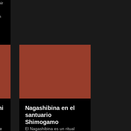
ir
n
hi
Nagashibina en el
santuario
Shimogamo
se
El Nagashibina es un ritual