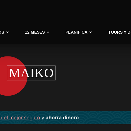
OS
12 MESES
PLANIFICA
TOURS Y 
MAIKO
n el mejor seguro
y
ahorra dinero