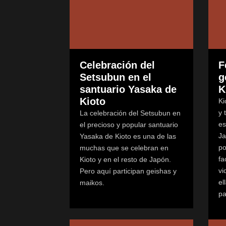
Celebración del
F
Setsubun en el
g
santuario Yasaka de
K
Kioto
Ki
y 
La celebración del Setsubun en
es
el precioso y popular santuario
Ja
Yasaka de Kioto es una de las
po
muchas que se celebran en
fa
Kioto y en el resto de Japón.
vi
Pero aquí participan geishas y
el
maikos.
pa