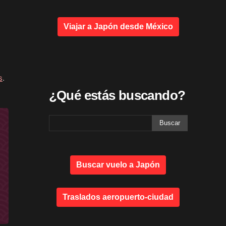
Viajar a Japón desde México
s
.
¿Qué estás buscando?
Buscar vuelo a Japón
Traslados aeropuerto-ciudad