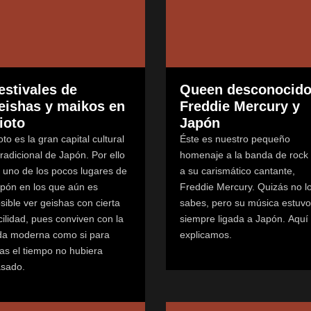
estivales de
Queen desconocido
eishas y maikos en
Freddie Mercury y
ioto
Japón
oto es la gran capital cultural
Éste es nuestro pequeño
tradicional de Japón. Por ello
homenaje a la banda de rock
 uno de los pocos lugares de
a su carismático cantante,
pón en los que aún es
Freddie Mercury. Quizás no l
sible ver geishas con cierta
sabes, pero su música estuvo
cilidad, pues conviven con la
siempre ligada a Japón. Aquí 
da moderna como si para
explicamos.
las el tiempo no hubiera
sado.