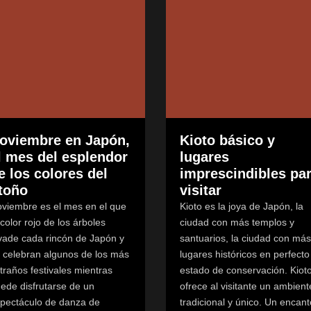
oviembre en Japón,
Kioto básico y
l mes del esplendor
lugares
e los colores del
imprescindibles pa
toño
visitar
viembre es el mes en el que
Kioto es la joya de Japón, la
 color rojo de los árboles
ciudad con más templos y
vade cada rincón de Japón y
santuarios, la ciudad con más
 celebran algunos de los más
lugares históricos en perfecto
traños festivales mientras
estado de conservación. Kiot
ede disfrutarse de un
ofrece al visitante un ambient
pectáculo de danza de
tradicional y único. Un encant