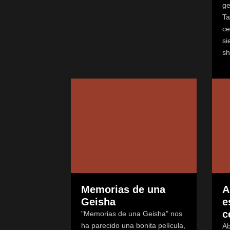
ge
Ta
ce
si
sh
Memorias de una
A
Geisha
e
c
"Memorias de una Geisha" nos
ha parecido una bonita película,
Ab