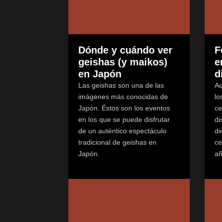
Dónde y cuándo ver
F
geishas (y maikos)
e
en Japón
d
Las geishas son una de las
Aq
imágenes más conocidas de
lo
Japón. Éstos son los eventos
ce
en los que se puede disfrutar
di
de un auténtico espectáculo
di
tradicional de geishas en
ce
Japón.
añ