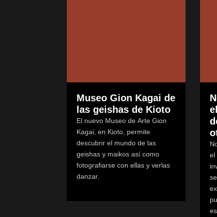
Museo Gion Kagai de
N
las geishas de Kioto
e
d
El nuevo Museo de Arte Gion
o
Kagai, en Kioto, permite
descubrir el mundo de las
No
geishas y maikos así como
el
fotografiarse con ellas y verlas
in
danzar.
se
ex
pu
es