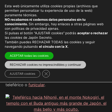
Esta web únicamente utiliza
cookies
propias (archivos que
permiten personalizar tu experiencia de uso de la web)
puramente técnicas.
TELEFÉRICO
NO recabamos ni cedemos datos personales sin tu
conocimiento.
Sin embargo, hay enlaces a otras páginas web
con políticas de privacidad ajenas.
Si pulsas el botón "AJUSTAR cookies"
podrás
aceptar o rechazar
las
cookies
de Japón Secreto.
También puedes RECHAZAR TODAS las cookies y seguir
Viaja con el mejor seguro
y
ahorra dinero
navegando pulsando
el círculo con la X
.
ACEPTAR todas las cookies
RECHAZAR cookies no imprescindibles y continuar
Debido a la
orografía montañosa de Japón
, existen
Cerrar el banner de cookies RGPD
AJUSTAR cookies
multitud de lugares a los que se puede acceder en
teleférico o
funicular
.