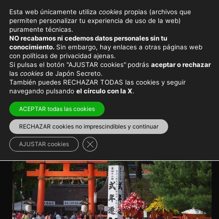
Esta web únicamente utiliza
cookies
propias (archivos que
permiten personalizar tu experiencia de uso de la web)
Eventos y festivales en Japón
puramente técnicas.
NO recabamos ni cedemos datos personales sin tu
Aoi Matsuri, el Festival de la
conocimiento.
Sin embargo, hay enlaces a otras páginas web
con políticas de privacidad ajenas.
Malva Real
Si pulsas el botón "AJUSTAR cookies"
podrás
aceptar o rechazar
las
cookies
de Japón Secreto.
También puedes RECHAZAR TODAS las cookies y seguir
Un festival de carácter tanto religioso como histórico
navegando pulsando
el círculo con la X
.
celebrado en los famosos santuarios Kamo de Kioto,
considerado el más antiguo del mundo
ACEPTAR todas las cookies
RECHAZAR cookies no imprescindibles y continuar
Viajar a Japón
>
Japón en primavera
Cerrar el banner de cookies RGPD
AJUSTAR cookies