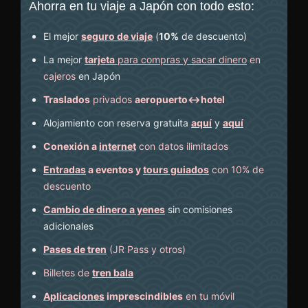
Ahorra en tu viaje a Japón con todo esto:
El mejor
seguro de viaje
(
10%
de descuento
)
La mejor
tarjeta
para compras y sacar dinero
en
cajeros
en Japón
Traslados
privados
aeropuerto↔hotel
Alojamiento con reserva gratuita
aquí
y
aquí
Conexión a
internet
con datos ilimitados
Entradas
a eventos y
tours guiados
con 10% de
descuento
Cambio de dinero a yenes
sin comisiones
adicionales
Pases de tren
(JR Pass y otros)
Billetes de
tren bala
Aplicaciones
imprescindibles
en tu móvil