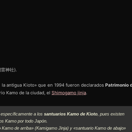
賀茂別雷神社).
e la antigua Kioto» que en 1994 fueron declarados
Patrimonio d
ario Kamo de la ciudad, el
Shimogamo jinja
.
e específicamente a los
santuarios Kamo de Kioto
, pues existen
ios Kamo por todo Japón.
 Kamo de arriba» (
Kamigamo Jinja
) y «santuario Kamo de abajo»