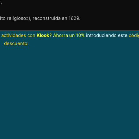
⁣
lto religioso»), reconstruida en 1629.
 actividades con
Klook
?
Ahorra un 10%
introduciendo este
códi
descuento
: