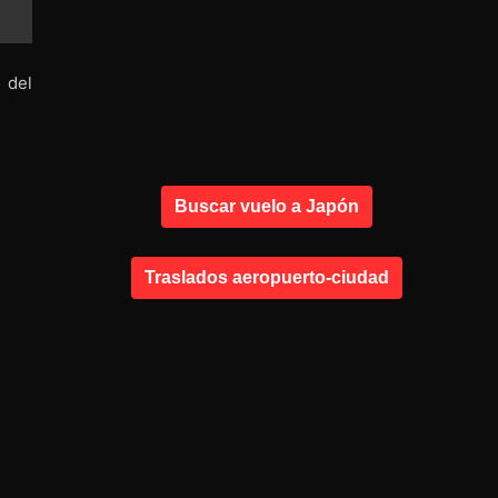
s del
Buscar vuelo a Japón
Traslados aeropuerto-ciudad