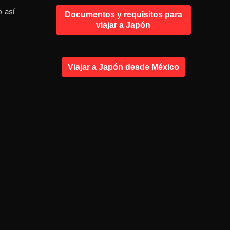
 así
Documentos y requisitos para
viajar a Japón
Viajar a Japón desde México