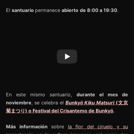
El
santuario
permanece
abierto
de 8:00 a 19:30
.
En este mismo santuario,
durante el mes de
noviembre
, se celebra el
Bunkyō Kiku Matsuri
(文京
菊まつり) o Festival del Crisantemo de Bunkyō
.
Más información
sobre
la flor del ciruelo y su