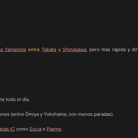
ea Yamanote
entre
Tabata
y
Shinagawa
, pero más rápida y di
e todo el día.
iones (entre Ōmiya y Yokohama, con menos paradas).
jetas IC
como
Suica
o
Pasmo
.