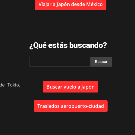
Viajar a Japón desde México
¿Qué estás buscando?
de Tokio,
Buscar vuelo a Japón
Traslados aeropuerto-ciudad