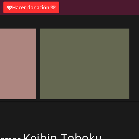
🩷Hacer donación 🩷
Keihin-Tohoku