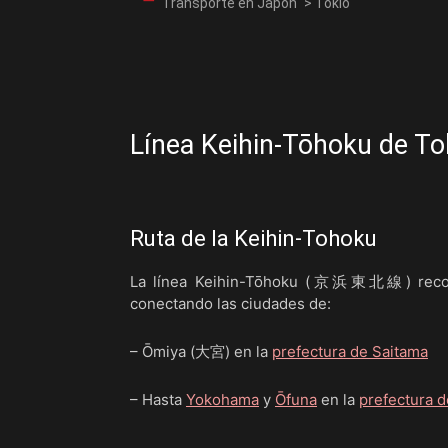
Transporte en Japón
>
Tokio
Línea Keihin-Tōhoku de Tok
Ruta de la Keihin-Tohoku
La línea Keihin-Tōhoku (京浜東北線) recorre
conectando las ciudades de:
– Ōmiya (大宮) en la
prefectura de Saitama
– Hasta
Yokohama
y
Ōfuna
en la
prefectura 