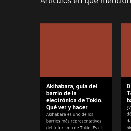
Artículos en que menci
Akihabara, guía del
D
barrio de la
T
electrónica de Tokio.
b
Qué ver y hacer
¿V
dó
Akihabara es uno de los
da
barrios más representativos
al
del futurismo de Tokio. Es el