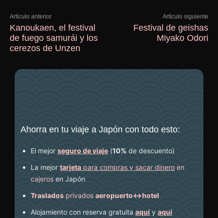
Artículo anterior
Artículo siguiente
Kanoukaen, el festival
Festival de geishas
de fuego samurái y los
Miyako Odori
cerezos de Unzen
Ahorra en tu viaje a Japón con todo esto:
El mejor
seguro de viaje
(
10%
de descuento
)
La mejor
tarjeta
para compras y sacar dinero
en
cajeros
en Japón
Traslados
privados
aeropuerto↔hotel
Alojamiento con reserva gratuita
aquí
y
aquí