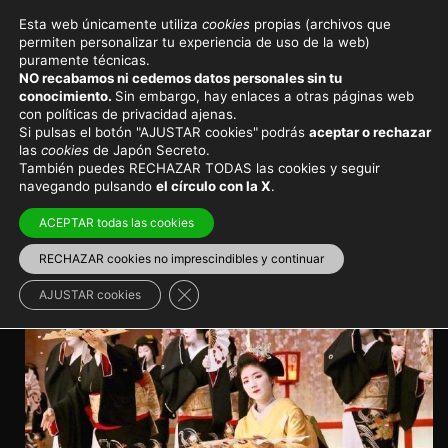
Esta web únicamente utiliza
cookies
propias (archivos que
permiten personalizar tu experiencia de uso de la web)
Eventos y festivales en Japón
puramente técnicas.
NO recabamos ni cedemos datos personales sin tu
El festival de geishas Kitano
conocimiento.
Sin embargo, hay enlaces a otras páginas web
con políticas de privacidad ajenas.
Odori
Si pulsas el botón "AJUSTAR cookies"
podrás
aceptar o rechazar
las
cookies
de Japón Secreto.
También puedes RECHAZAR TODAS las cookies y seguir
El festival de geishas que marca la llegada de la
navegando pulsando
el círculo con la X
.
primavera a Kioto
ACEPTAR todas las cookies
Viajar a Japón
>
Japón en primavera
RECHAZAR cookies no imprescindibles y continuar
Cerrar el banner de cookies RGPD
AJUSTAR cookies