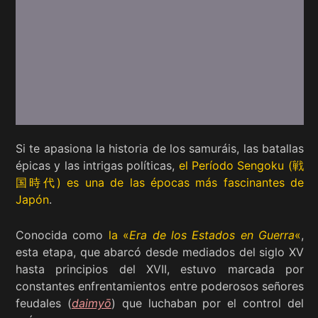
Si te apasiona la historia de los samuráis, las batallas
épicas y las intrigas políticas,
el Período Sengoku (戦
国時代) es una de las épocas más fascinantes de
Japón
.
Conocida como
la «
Era de los Estados en Guerra
«
,
esta etapa, que abarcó desde mediados del siglo XV
hasta principios del XVII, estuvo marcada por
constantes enfrentamientos entre poderosos señores
feudales (
daimyō
) que luchaban por el control del