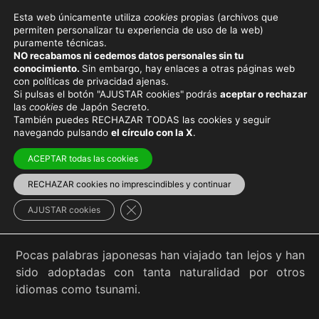
Esta web únicamente utiliza
cookies
propias (archivos que
permiten personalizar tu experiencia de uso de la web)
puramente técnicas.
TSUNAMI
NO recabamos ni cedemos datos personales sin tu
conocimiento.
Sin embargo, hay enlaces a otras páginas web
con políticas de privacidad ajenas.
Si pulsas el botón "AJUSTAR cookies"
podrás
aceptar o rechazar
las
cookies
de Japón Secreto.
También puedes RECHAZAR TODAS las cookies y seguir
Viaja con el mejor seguro
y
ahorra dinero
navegando pulsando
el círculo con la X
.
ACEPTAR todas las cookies
RECHAZAR cookies no imprescindibles y continuar
Viajar a Japón
>
Peligros y recomendaciones
Cerrar el banner de cookies RGPD
AJUSTAR cookies
Pocas palabras japonesas han viajado tan lejos y han
sido adoptadas con tanta naturalidad por otros
idiomas como tsunami.