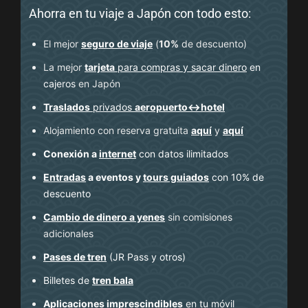
Ahorra en tu viaje a Japón con todo esto:
El mejor
seguro de viaje
(
10%
de descuento
)
La mejor
tarjeta
para compras y sacar dinero
en
cajeros
en Japón
Traslados
privados
aeropuerto↔hotel
Alojamiento con reserva gratuita
aquí
y
aquí
Conexión a
internet
con datos ilimitados
Entradas
a eventos y
tours guiados
con 10% de
descuento
Cambio de dinero a yenes
sin comisiones
adicionales
Pases de tren
(JR Pass y otros)
Billetes de
tren bala
Aplicaciones
imprescindibles
en tu móvil