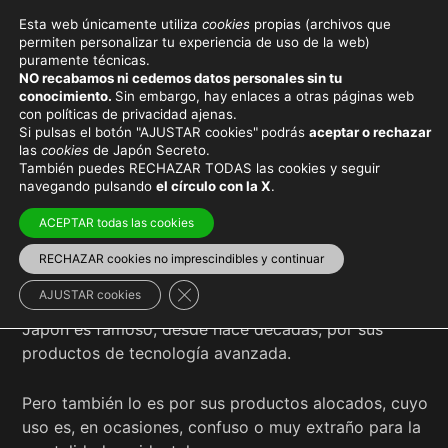
Esta web únicamente utiliza
cookies
propias (archivos que
permiten personalizar tu experiencia de uso de la web)
puramente técnicas.
PRODUCTOS
NO recabamos ni cedemos datos personales sin tu
conocimiento.
Sin embargo, hay enlaces a otras páginas web
JAPONESES
con políticas de privacidad ajenas.
Si pulsas el botón "AJUSTAR cookies"
podrás
aceptar o rechazar
las
cookies
de Japón Secreto.
También puedes RECHAZAR TODAS las cookies y seguir
navegando pulsando
el círculo con la X
.
Viaja con el mejor seguro
y
ahorra dinero
ACEPTAR todas las cookies
RECHAZAR cookies no imprescindibles y continuar
Cerrar el banner de cookies RGPD
AJUSTAR cookies
Japón es famoso, desde hace décadas, por sus
productos de tecnología avanzada.
Pero también lo es por sus productos alocados, cuyo
uso es, en ocasiones, confuso o muy extraño para la