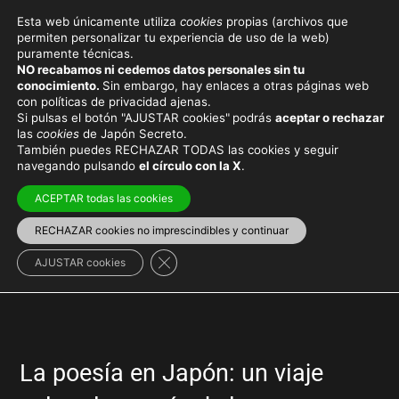
Esta web únicamente utiliza
cookies
propias (archivos que
permiten personalizar tu experiencia de uso de la web)
puramente técnicas.
POESÍA
NO recabamos ni cedemos datos personales sin tu
conocimiento.
Sin embargo, hay enlaces a otras páginas web
con políticas de privacidad ajenas.
Si pulsas el botón "AJUSTAR cookies"
podrás
aceptar o rechazar
las
cookies
de Japón Secreto.
También puedes RECHAZAR TODAS las cookies y seguir
Viaja con el mejor seguro
y
ahorra dinero
navegando pulsando
el círculo con la X
.
ACEPTAR todas las cookies
RECHAZAR cookies no imprescindibles y continuar
Cultura japonesa
Cerrar el banner de cookies RGPD
AJUSTAR cookies
La poesía en Japón: un viaje