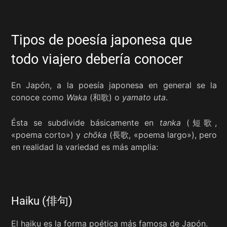
Tipos de poesía japonesa que
todo viajero debería conocer
En Japón, a la poesía japonesa en general se la
conoce como
Waka
(和歌) o
yamato uta
.
Ésta se subdivide básicamente en
tanka
(短歌,
«poema corto») y
chōka
(長歌, «poema largo»), pero
en realidad la variedad es más amplia:
Haiku (俳句)
El haiku es la forma poética más famosa de Japón.