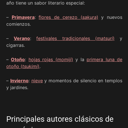
año tiene un sabor literario especial:
–
Primavera
:
flores de cerezo (
sakura
)
y nuevos
comienzos.
–
Verano
:
festivales tradicionales (
matsuri
)
y
cigarras.
–
Otoño
:
hojas rojas (
momiji
)
y la
primera luna de
otoño (
tsukimi
)
.
–
Invierno
:
nieve
y momentos de silencio en templos
y jardines.
Principales autores clásicos de