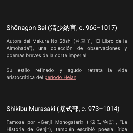
Shōnagon Sei (清少納言, c. 966–1017)
Autora del Makura No Sōshi (枕草子, “El Libro de la
Almohada”), una colección de observaciones y
poemas breves de la corte imperial.
Su estilo refinado y agudo retrata la vida
aristocrática del
período Heian
.
Shikibu Murasaki (紫式部, c. 973–1014)
Famosa por «Genji Monogatari» (源氏物語, “La
Historia de Genji”), también escribió poesía lírica